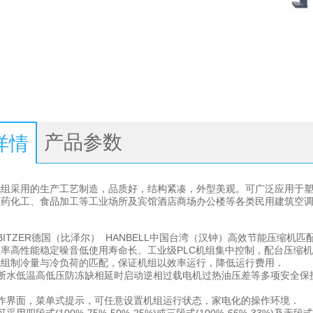
产品参数
详情
机组采用的生产工艺制造，品质好，结构紧凑，外型美观。可广泛应用于
医药化工、食品加工等工业场所及宾馆酒店商场办公楼等各类民用建筑空
BITZER德国（比泽尔） HANBELL中国台湾（汉钟）高效节能压缩机匹
率高性能稳定噪音低使用寿命长。工业级PLC机组集中控制，配台压缩
机组制冷量与冷负荷的匹配，保证机组以效率运行，降低运行费用．
断水低温高低压防冻缺相延时启动逆相过载电机过热油压差等多项安全保
作界面，菜单式提示，可任意设置机组运行状态，家电化的操作环境．