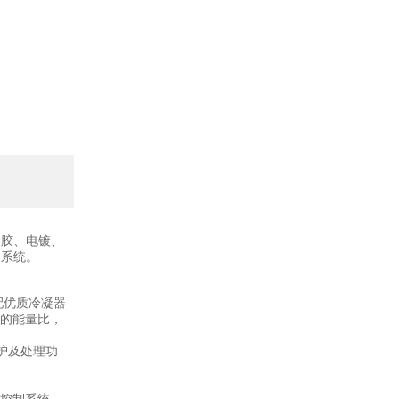
塑胶、电镀、
调系统。
配优质冷凝器
机的能量比，
护及处理功