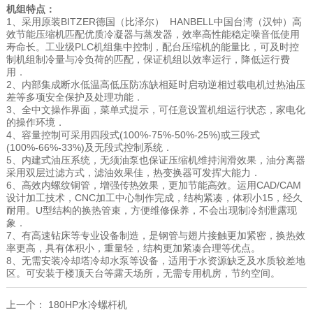
机组特点：
1、采用原装BITZER德国（比泽尔） HANBELL中国台湾（汉钟）高
效节能压缩机匹配优质冷凝器与蒸发器，效率高性能稳定噪音低使用
寿命长。工业级PLC机组集中控制，配台压缩机的能量比，可及时控
制机组制冷量与冷负荷的匹配，保证机组以效率运行，降低运行费
用．
2、内部集成断水低温高低压防冻缺相延时启动逆相过载电机过热油压
差等多项安全保护及处理功能．
3、全中文操作界面，菜单式提示，可任意设置机组运行状态，家电化
的操作环境．
4、容量控制可采用四段式(100%-75%-50%-25%)或三段式
(100%-66%-33%)及无段式控制系统．
5、内建式油压系统，无须油泵也保证压缩机维持润滑效果，油分离器
采用双层过滤方式，滤油效果佳，热变换器可发挥大能力．
6、高效内螺纹铜管，增强传热效果，更加节能高效。运用CAD/CAM
设计加工技术，CNC加工中心制作完成，结构紧凑，体积小15，经久
耐用。U型结构的换热管束，方便维修保养，不会出现制冷剂泄露现
象．
7、有高速钻床等专业设备制造，是钢管与翅片接触更加紧密，换热效
率更高，具有体积小，重量轻，结构更加紧凑合理等优点。
8、无需安装冷却塔冷却水泵等设备，适用于水资源缺乏及水质较差地
区。可安装于楼顶天台等露天场所，无需专用机房，节约空间。
上一个：
180HP水冷螺杆机